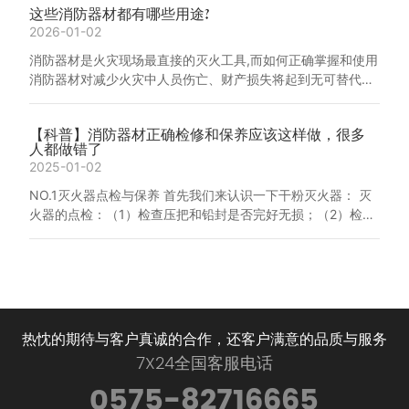
这些消防器材都有哪些用途?
2026-01-02
消防器材是火灾现场最直接的灭火工具,而如何正确掌握和使用
消防器材对减少火灾中人员伤亡、财产损失将起到无可替代的
作用。这些消防器材都有哪些用途? 1、消火栓箱 遇有火警
时，根据箱门的开关方式，按下门上的弹簧锁，销子自动退
【科普】消防器材正确检修和保养应该这样做，很多
出，拉开箱门后，取下水枪拉转水带盘，拉出水带，同时把水
人都做错了
带接口与消火栓接口连接上，按下箱体内的消火栓报警按钮，
2025-01-02
把室内消火栓手轮顺开启方向旋开，即能进行喷水灭火。 2、
消防水带
NO.1灭火器点检与保养 首先我们来认识一下干粉灭火器： 灭
火器的点检：（1）检查压把和铅封是否完好无损；（2）检查
压力表指针是否指向红色区域，如是则为不正常；（3）检查
软管及喷头是否无破损，喷头是否堵塞；（4）检查瓶身是否
有变形破损，是否生锈严重；（5）检查灭火器是否在有效期
内；（6）做好点检记录。 NO.2室内消火栓使用与保养 室内
消火栓的点检：（1）检查消火栓箱体有无变形、玻璃有无破
损、箱门
热忱的期待与客户真诚的合作，还客户满意的品质与服务
7X24全国客服电话
0575-82716665